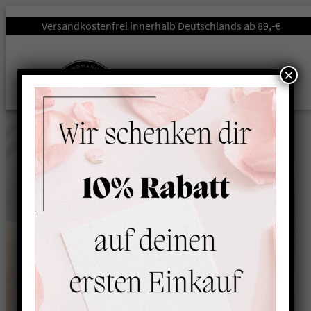
Versandkostenfrei innerhalb Deutschlands ab 89,-€
×
Leseknochen &
Lesekissen