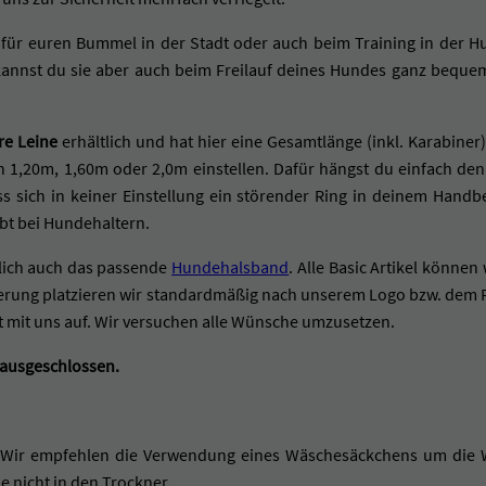
e
 für euren Bummel in der Stadt oder auch beim Training in der H
r
nnst du sie aber auch beim Freilauf deines Hundes ganz bequem 
s
t
are Leine
erhältlich und hat hier eine Gesamtlänge (inkl. Karabine
e
on 1,20m, 1,60m oder 2,0m einstellen. Dafür hängst du einfach de
l
s sich in keiner Einstellung ein störender Ring in deinem Handber
l
ebt bei Hundehaltern.
b
(Link)
dlich auch das passende
Hundehalsband
. Alle Basic Artikel könne
a
erung platzieren wir standardmäßig nach unserem Logo bzw. dem Ri
r
 mit uns auf. Wir versuchen alle Wünsche umzusetzen.
/
C
 ausgeschlossen.
i
t
y
°C. Wir empfehlen die Verwendung eines Wäschesäckchens um die
 nicht in den Trockner.
l