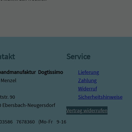
e
i
n
e
O
R
takt
Service
A
N
andmanufaktur ­ Dogtissimo
Lieferung
G
 Menzel
Zahlung
E
Widerruf
M
str. 90
Sicherheitshinweise
e
0 Ebersbach-Neugersdorf
n
Vertrag widerrufen
g
 03586 7678360 (Mo-Fr 9-16
e