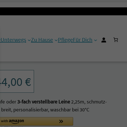
e
Unterwegs
Zu Hause
Pflege
Für Dich
rstellbar/Cityleine
44,00
€
fe oder
3-fach verstellbare Leine
2,25m, schmutz-
it, personalisierbar, waschbar bei 30°C