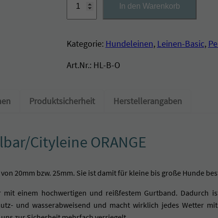
In den Warenkorb
u
n
d
Kategorie:
Hundeleinen
, 
Leinen-Basic
, 
Pe
e
Art.Nr.:
HL-B-O
l
e
i
nen
Produktsicherheit
Herstellerangaben
n
e
3
llbar/Cityleine ORANGE
-
f
n von 20mm bzw. 25mm. Sie ist damit für kleine bis große Hunde bes
a
c
 mit einem hochwertigen und reißfestem Gurtband. Dadurch ist
h
utz- und wasserabweisend und macht wirklich jedes Wetter mit.
v
uns zur Sicherheit mehrfach verriegelt.