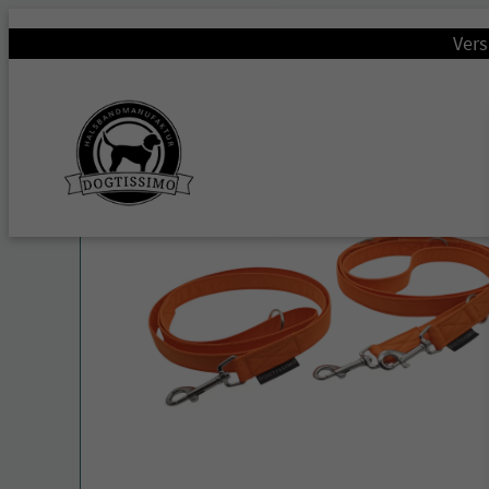
Startseite
/
Hundeleinen
/
Leinen-Basic
/ Hundeleine 3-f
Vers