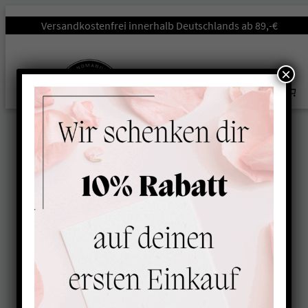
Startseite
/
Hundeleinen
/
Leinen-Strong
/ Kong Frog Hundeleine
Versandkostenfrei innerhalb Deutschlands ab 89,-€
mit Handschlaufe ORANGE-SCHWARZ
×