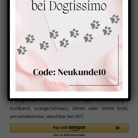
Kong Frog Hundeleine mit
Handschlaufe ORANGE-
SCHWARZ
69,00
€
Kong Frog Hundeleine mit Handschlaufe, 1,20m lang mit
O-Ring in der Handschlaufe, zwei Lagen UV-beständiges
Gurtband, orange/schwarz, 20mm oder 25mm breit,
personalisierbar, waschbar bei 30°C