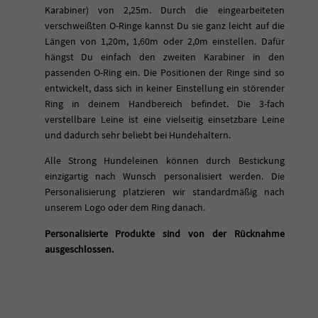
e
Karabiner) von 2,25m. Durch die eingearbeiteten
i
verschweißten O-Ringe kannst Du sie ganz leicht auf die
n
Längen von 1,20m, 1,60m oder 2,0m einstellen. Dafür
e
hängst Du einfach den zweiten Karabiner in den
O
passenden O-Ring ein. Die Positionen der Ringe sind so
R
entwickelt, dass sich in keiner Einstellung ein störender
A
Ring in deinem Handbereich befindet. Die 3-fach
N
verstellbare Leine ist eine vielseitig einsetzbare Leine
G
und dadurch sehr beliebt bei Hundehaltern.
E
-
Alle Strong Hundeleinen können durch Bestickung
S
einzigartig nach Wunsch personalisiert werden. Die
C
Personalisierung platzieren wir standardmäßig nach
H
unserem Logo oder dem Ring danach.
W
Personalisierte Produkte sind von der Rücknahme
A
ausgeschlossen.
R
Z
M
e
n