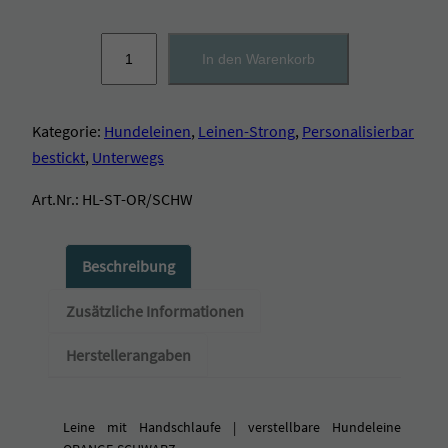
L
In den Warenkorb
e
i
n
Kategorie:
Hundeleinen
, 
Leinen-Strong
, 
Personalisierbar
e
m
bestickt
, 
Unterwegs
i
t
Art.Nr.:
HL-ST-OR/SCHW
H
a
n
Beschreibung
d
s
Zusätzliche Informationen
c
h
Herstellerangaben
l
a
u
Leine mit Handschlaufe | verstellbare Hundeleine
f