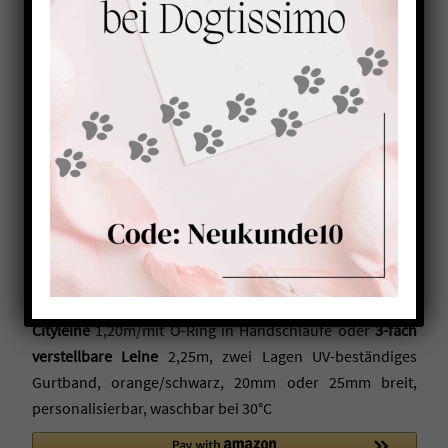
Leine mit Handschlaufe |
verstellbare Hundeleine
ORANGE-SCHWARZ
44,00
€
ab
Cityleine
1,20m/mit O-Ring in Handschlaufe oder
3-fach
verstellbare Leine
2,25m, zwei Lagen UV-beständiges
Gurtband, orange/schwarz, 20mm oder 25mm breit,
personalisierbar, waschbar bei 30°C