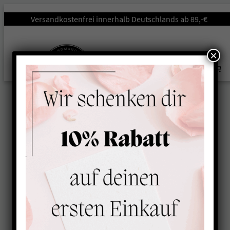
Startseite
/
Hundeleinen
/
Leinen-Strong
/ Leine mit
Versandkostenfrei innerhalb Deutschlands ab 89,-€
Handschlaufe | verstellbare Hundeleine ORANGE-SCHWARZ
×