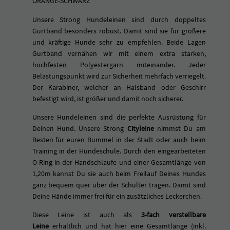
ORANGE-SCHWARZ
e
|
Unsere Strong Hundeleinen sind durch doppeltes
v
Gurtband besonders robust. Damit sind sie für größere
e
und kräftige Hunde sehr zu empfehlen. Beide Lagen
r
Gurtband vernähen wir mit einem extra starken,
s
hochfesten Polyestergarn miteinander. Jeder
t
Belastungspunkt wird zur Sicherheit mehrfach verriegelt.
e
Der Karabiner, welcher an Halsband oder Geschirr
l
befestigt wird, ist größer und damit noch sicherer.
l
Unsere Hundeleinen sind die perfekte Ausrüstung für
b
Deinen Hund. Unsere Strong
Cityleine
nimmst Du am
a
Besten für euren Bummel in der Stadt oder auch beim
r
Training in der Hundeschule. Durch den eingearbeiteten
e
O-Ring in der Handschlaufe und einer Gesamtlänge von
H
1,20m kannst Du sie auch beim Freilauf Deines Hundes
u
ganz bequem quer über der Schulter tragen. Damit sind
n
Deine Hände immer frei für ein zusätzliches Leckerchen.
d
e
Diese Leine ist auch als
3-fach verstellbare
l
Leine
erhältlich und hat hier eine Gesamtlänge (inkl.