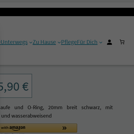
e
Unterwegs
Zu Hause
Pflege
Für Dich
dschlaufe, gummiert
5,90
€
aufe und O-Ring, 20mm breit schwarz, mit
z- und wasserabweisend