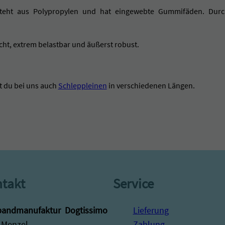
n
teht aus Polypropylen und hat eingewebte Gummifäden. Durch
d
s
cht, extrem belastbar und äußerst robust.
c
h
l
(Link)
t du bei uns auch
Schleppleinen
in verschiedenen Längen.
a
u
f
e
,
g
u
takt
Service
m
m
andmanufaktur ­ Dogtissimo
Lieferung
i
 Menzel
Zahlung