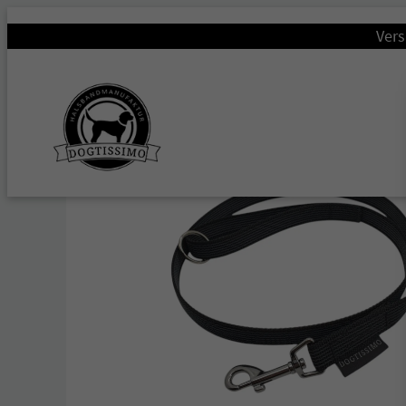
Startseite
/
Hundeleinen
/
Schleppleinen & gummierte L
Vers