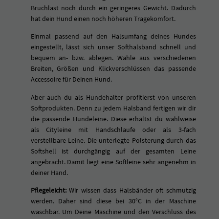
M
Bruchlast noch durch ein geringeres Gewicht. Dadurch
e
hat dein Hund einen noch höheren Tragekomfort.
n
g
Einmal passend auf den Halsumfang deines Hundes
e
eingestellt, lässt sich unser Softhalsband schnell und
bequem an- bzw. ablegen. Wähle aus verschiedenen
Breiten, Größen und Klickverschlüssen das passende
Accessoire für Deinen Hund.
Aber auch du als Hundehalter profitierst von unseren
Softprodukten. Denn zu jedem Halsband fertigen wir dir
die passende Hundeleine. Diese erhältst du wahlweise
als Cityleine mit Handschlaufe oder als 3-fach
verstellbare Leine. Die unterlegte Polsterung durch das
Softshell ist durchgängig auf der gesamten Leine
angebracht. Damit liegt eine Softleine sehr angenehm in
deiner Hand.
Pflegeleicht:
Wir wissen dass Halsbänder oft schmutzig
werden. Daher sind diese bei 30°C in der Maschine
waschbar. Um Deine Maschine und den Verschluss des