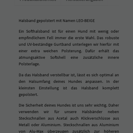
e
r
t
Halsband gepolstert mit Namen LEO-BEIGE
m
i
Ein Softhalsband ist für einen Hund mit wenig oder
t
empfindlichem Fell immer die erste Wahl. Das robuste
N
und UV-beständige Gurtband unterlegen wir hierfür mit
a
einer extra weichen Polsterung. Dafür erhält das
m
atmungsaktive Softshell eine zusätzliche innere
e
Polsterlage.
n
Da das Halsband verstellbar ist, lässt es sich optimal an
L
den Halsumfang deines Hundes anpassen. In der
E
kleinsten Einstellung ist das Halsband komplett
O
gepolstert.
-
B
Die Sicherheit deines Hundes ist uns sehr wichtig. Daher
E
verwenden wir für unsere Halsbänder neben
I
Steckschnallen aus Acetal auch Klickverschlüsse aus
G
Metall oder Aluminium. Steckschnallen aus Aluminium
E
von Alu-Max überzeugen zusätzlich zur höheren