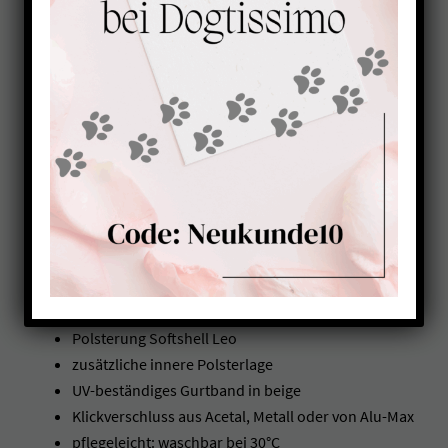
Halsband gepolstert mit
Namen LEO-BEIGE
39,00
€
ab
Halsband gepolstert
personalisierbar
Polsterung Softshell Leo
zusätzliche innere Polsterlage
UV-beständiges Gurtband in beige
Klickverschluss aus Acetal, Metall oder von Alu-Max
pflegeleicht: waschbar bei 30°C