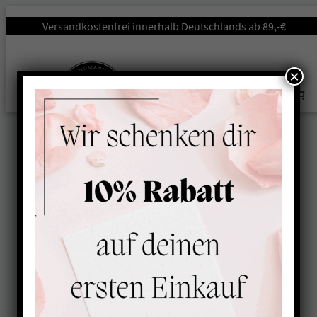
Startseite
/
Unterwegs
/
Halsbänder
/ Halsband gepolstert mit
Versandkostenfrei innerhalb Deutschlands ab 89,-€
Namen LEO-BEIGE
×