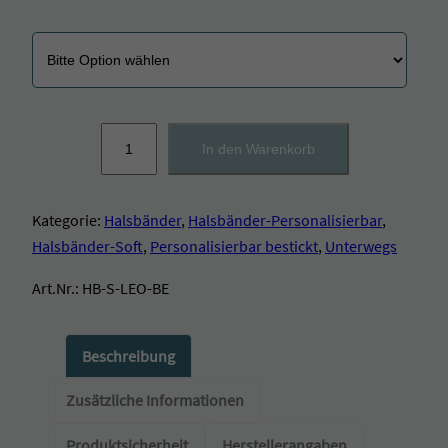
H
In den Warenkorb
a
l
s
Kategorie:
Halsbänder
, 
Halsbänder-Personalisierbar
, 
b
a
Halsbänder-Soft
, 
Personalisierbar bestickt
, 
Unterwegs
n
d
Art.Nr.:
HB-S-LEO-BE
g
e
p
Beschreibung
o
l
Zusätzliche Informationen
s
t
Produktsicherheit
Herstellerangaben