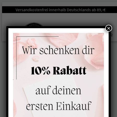
Startseite
/
Unterwegs
/
Halsbänder
/ Softhalsband mit
Versandkostenfrei innerhalb Deutschlands ab 89,-€
Klickverschluss ANTHRAZIT-LIMONE
×