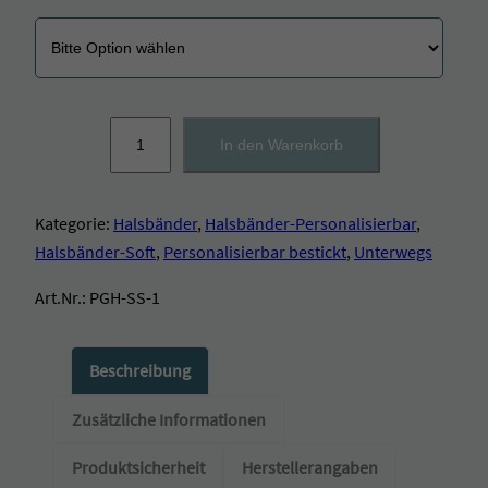
S
In den Warenkorb
o
f
t
Kategorie:
Halsbänder
, 
Halsbänder-Personalisierbar
, 
h
a
Halsbänder-Soft
, 
Personalisierbar bestickt
, 
Unterwegs
l
s
Art.Nr.:
PGH-SS-1
b
a
n
Beschreibung
d
m
Zusätzliche Informationen
i
t
Produktsicherheit
Herstellerangaben
K