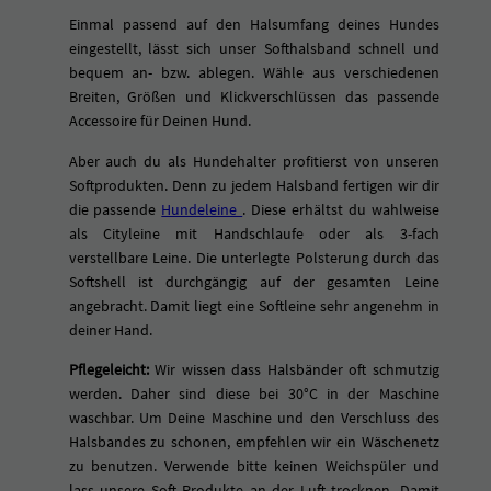
Z
Einmal passend auf den Halsumfang deines Hundes
I
eingestellt, lässt sich unser Softhalsband schnell und
T
bequem an- bzw. ablegen. Wähle aus verschiedenen
-
Breiten, Größen und Klickverschlüssen das passende
L
Accessoire für Deinen Hund.
I
M
Aber auch du als Hundehalter profitierst von unseren
O
Softprodukten. Denn zu jedem Halsband fertigen wir dir
N
(Link)
die passende
Hundeleine
. Diese erhältst du wahlweise
E
als Cityleine mit Handschlaufe oder als 3-fach
M
verstellbare Leine. Die unterlegte Polsterung durch das
e
Softshell ist durchgängig auf der gesamten Leine
n
angebracht. Damit liegt eine Softleine sehr angenehm in
g
deiner Hand.
e
Pflegeleicht:
Wir wissen dass Halsbänder oft schmutzig
werden. Daher sind diese bei 30°C in der Maschine
waschbar. Um Deine Maschine und den Verschluss des
Halsbandes zu schonen, empfehlen wir ein Wäschenetz
zu benutzen. Verwende bitte keinen Weichspüler und
lass unsere Soft Produkte an der Luft trocknen. Damit