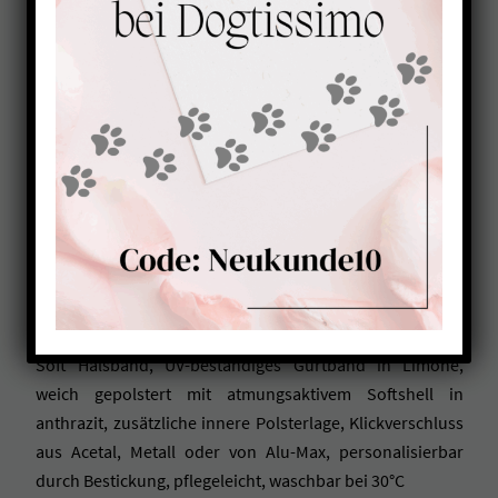
Softhalsband mit
Klickverschluss ANTHRAZIT-
LIMONE
39,00
€
ab
Soft Halsband, UV-beständiges Gurtband in Limone,
weich gepolstert mit atmungsaktivem Softshell in
anthrazit, zusätzliche innere Polsterlage, Klickverschluss
aus Acetal, Metall oder von Alu-Max, personalisierbar
durch Bestickung, pflegeleicht, waschbar bei 30°C