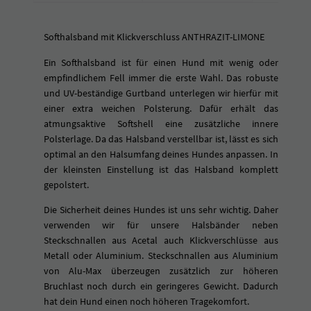
l
i
Softhalsband mit Klickverschluss ANTHRAZIT-LIMONE
c
k
Ein Softhalsband ist für einen Hund mit wenig oder
v
empfindlichem Fell immer die erste Wahl. Das robuste
e
und UV-beständige Gurtband unterlegen wir hierfür mit
r
einer extra weichen Polsterung. Dafür erhält das
s
atmungsaktive Softshell eine zusätzliche innere
c
Polsterlage. Da das Halsband verstellbar ist, lässt es sich
h
optimal an den Halsumfang deines Hundes anpassen. In
l
der kleinsten Einstellung ist das Halsband komplett
u
gepolstert.
s
Die Sicherheit deines Hundes ist uns sehr wichtig. Daher
s
verwenden wir für unsere Halsbänder neben
A
Steckschnallen aus Acetal auch Klickverschlüsse aus
N
Metall oder Aluminium. Steckschnallen aus Aluminium
T
von Alu-Max überzeugen zusätzlich zur höheren
H
Bruchlast noch durch ein geringeres Gewicht. Dadurch
R
hat dein Hund einen noch höheren Tragekomfort.
A