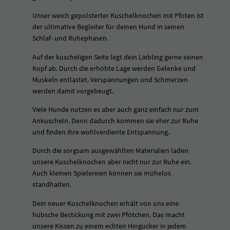
n
Unser weich gepolsterter Kuschelknochen mit Pfoten ist
B
der ultimative Begleiter für deinen Hund in seinen
R
Schlaf- und Ruhephasen.
A
U
Auf der kuscheligen Seite legt dein Liebling gerne seinen
N
Kopf ab. Durch die erhöhte Lage werden Gelenke und
-
Muskeln entlastet. Verspannungen und Schmerzen
K
werden damit vorgebeugt.
I
W
Viele Hunde nutzen es aber auch ganz einfach nur zum
I
Ankuscheln. Denn dadurch kommen sie eher zur Ruhe
M
und finden ihre wohlverdiente Entspannung.
e
Durch die sorgsam ausgewählten Materialien laden
n
unsere Kuschelknochen aber nicht nur zur Ruhe ein.
g
Auch kleinen Spielereien können sie mühelos
e
standhalten.
Dein neuer Kuschelknochen erhält von uns eine
hübsche Bestickung mit zwei Pfötchen. Das macht
unsere Kissen zu einem echten Hingucker in jedem