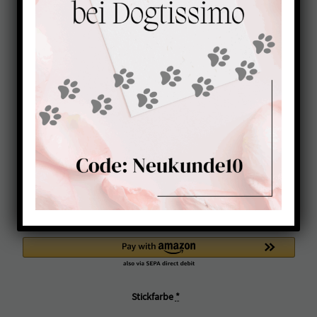
Kissen Kuschelknochen
Pfoten BRAUN-KIWI
29,00
€
Kuschelknochen für deinen Hund zum Kopf ablegen,
kuscheln, schmusen und träumen, mit aufgestickten
zwei Pfötchen, waschbar bei 30°C, hochwertige
Polyesterfaserfüllung ohne verklumpen, Größe ca.
30 x
18 x 6cm,
Stickfarbe
*