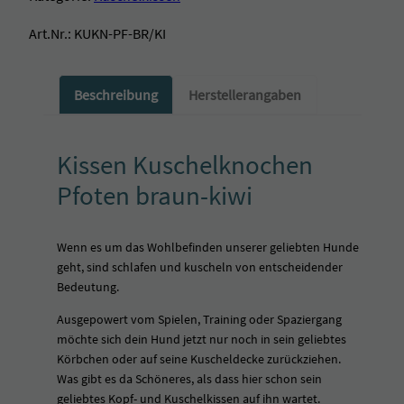
n
Art.Nr.:
KUKN-PF-BR/KI
K
u
s
Beschreibung
Herstellerangaben
c
h
e
l
Kissen Kuschelknochen
k
Pfoten braun-kiwi
n
o
c
Wenn es um das Wohlbefinden unserer geliebten Hunde
h
geht, sind schlafen und kuscheln von entscheidender
e
Bedeutung.
n
P
Ausgepowert vom Spielen, Training oder Spaziergang
f
möchte sich dein Hund jetzt nur noch in sein geliebtes
o
Körbchen oder auf seine Kuscheldecke zurückziehen.
t
Was gibt es da Schöneres, als dass hier schon sein
e
geliebtes Kopf- und Kuschelkissen auf ihn wartet.