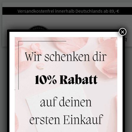
Startseite
/
Zuhause
/
Kuschelkissen
/ Kissen Kuschelknochen
Versandkostenfrei innerhalb Deutschlands ab 89,-€
Pfoten BRAUN-KIWI
×