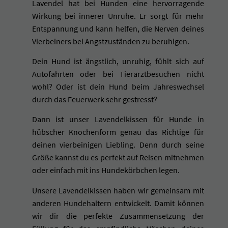
Lavendel hat bei Hunden eine hervorragende
H
u
Wirkung bei innerer Unruhe. Er sorgt für mehr
n
Entspannung und kann helfen, die Nerven deines
d
Vierbeiners bei Angstzuständen zu beruhigen.
e
B
Dein Hund ist ängstlich, unruhig, fühlt sich auf
R
Autofahrten oder bei Tierarztbesuchen nicht
A
wohl? Oder ist dein Hund beim Jahreswechsel
U
durch das Feuerwerk sehr gestresst?
N
-
Dann ist unser Lavendelkissen für Hunde in
G
hübscher Knochenform genau das Richtige für
R
deinen vierbeinigen Liebling. Denn durch seine
A
Größe kannst du es perfekt auf Reisen mitnehmen
U
oder einfach mit ins Hundekörbchen legen.
M
e
Unsere Lavendelkissen haben wir gemeinsam mit
n
anderen Hundehaltern entwickelt. Damit können
g
wir dir die perfekte Zusammensetzung der
e