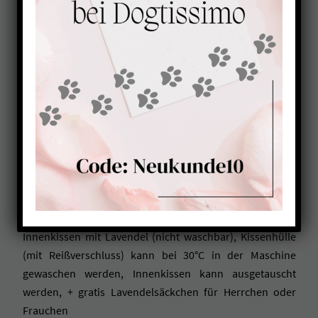
Lavendelkissen für Hunde
BRAUN-GRAU
39,90
€
Lavendel kann deinem Hund bei Unruhe, Stress oder
Ängstlichkeit helfen zur Ruhe zu kommen, extra
Innenkissen mit Lavendel (nicht waschbar), Kissenhülle
(mit Reißverschluss) kann bei 30°C in der Maschine
gewaschen werden, Innenkissen kann ausgetauscht
werden, + gratis Lavendelsäckchen für Herrchen oder
Frauchen