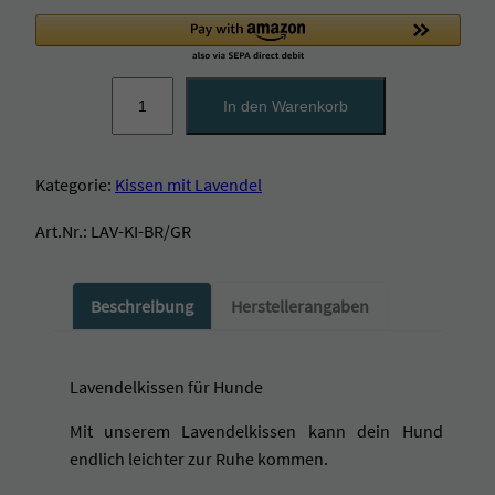
L
In den Warenkorb
a
v
e
Kategorie:
Kissen mit Lavendel
n
d
Art.Nr.:
LAV-KI-BR/GR
e
l
k
Beschreibung
Herstellerangaben
i
s
s
e
Lavendelkissen für Hunde
n
f
Mit unserem Lavendelkissen kann dein Hund
ü
endlich leichter zur Ruhe kommen.
r