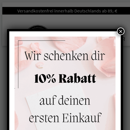
Startseite
/
Zuhause
/
Kuschelkissen
/
Kissen mit
Versandkostenfrei innerhalb Deutschlands ab 89,-€
Lavendel
/ Lavendelkissen für Hunde BRAUN-GRAU
×