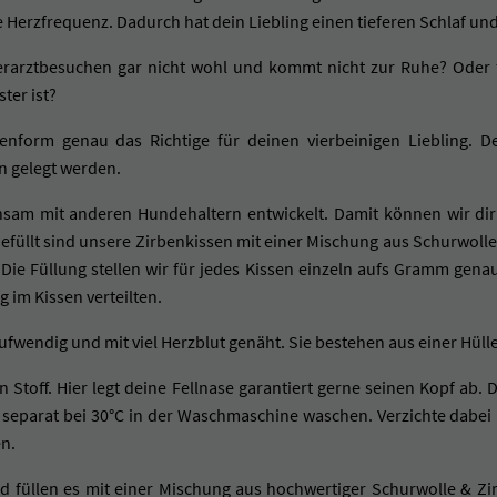
e Herzfrequenz. Dadurch hat dein Liebling einen tieferen Schlaf und
T
-
ierarztbesuchen gar nicht wohl und kommt nicht zur Ruhe? Oder
B
ter ist?
E
enform genau das Richtige für deinen vierbeinigen Liebling. 
E
 gelegt werden.
R
E
sam mit anderen Hundehaltern entwickelt. Damit können wir dir
M
efüllt sind unsere Zirbenkissen mit einer Mischung aus Schurwolle
t. Die Füllung stellen wir für jedes Kissen einzeln aufs Gramm g
e
 im Kissen verteilten.
n
g
ufwendig und mit viel Herzblut genäht. Sie bestehen aus einer Hül
e
 Stoff. Hier legt deine Fellnase garantiert gerne seinen Kopf ab. 
le separat bei 30°C in der Waschmaschine waschen. Verzichte dabe
en.
und füllen es mit einer Mischung aus hochwertiger Schurwolle & Z