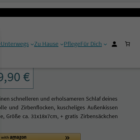
e
Unterwegs
Zu Hause
Pflege
Für Dich
BEERE
9,90
€
einen schnelleren und erholsameren Schlaf deines
lle und Zirbenflocken, kuscheliges Außenkissen
, Größe ca. 31x18x7cm, + gratis Zirbensäckchen