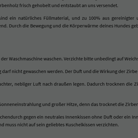
Zirbenholz frisch gehobelt und entstaubt an uns versendet.
nd ein natürliches Füllmaterial, und zu 100% aus gereinigter 
nd. Durch die Bewegung und die Körperwärme deines Hundes gebe
n der Waschmaschine waschen. Verzichte bitte unbedingt auf Weich
g darf nicht gewaschen werden. Der Duft und die Wirkung der Zirb
euchter, nebliger Luft nach draußen legen. Dadurch trocknen die 
Sonneneinstrahlung und großer Hitze, denn das trocknet die Zirbe
schendurch gegen ein neutrales Innenkissen ohne Duft oder ein In
nd muss nicht auf sein geliebtes Kuschelkissen verzichten.