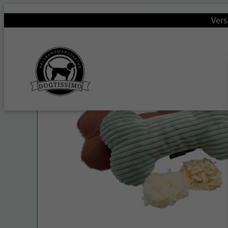
Startseite
/
Zuhause
/
Kuschelkissen
/
Zirbenkissen
/ Zi
Vers